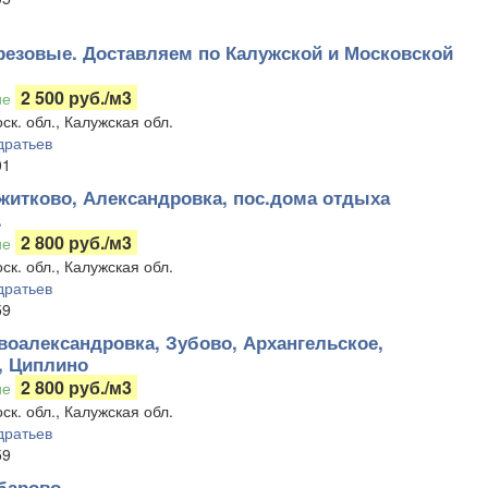
резовые. Доставляем по Калужской и Московской
2 500 руб./м3
ие
ск. обл., Калужская обл.
дратьев
01
житково, Александровка, пос.дома отдыха
.
2 800 руб./м3
ие
ск. обл., Калужская обл.
дратьев
59
воалександровка, Зубово, Архангельское,
, Циплино
2 800 руб./м3
ие
ск. обл., Калужская обл.
дратьев
59
барово.