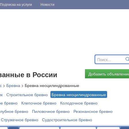
Подписка на услуги
Новости
ванные в России
Добавить объявлени
с
>
Бревна
>
Бревна неоцилиндрованные
ик
Строительное бревно
Бревна неоцилиндрованные
е бревно
Клепочное бревно
Колодочное бревно
лубное бревно
Пиловочное бревно
Резонансное бревно
Стружечное бревно
Судостроительное бревно