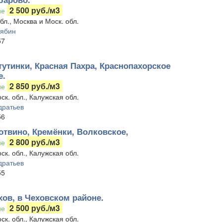
2 500 руб./м3
ие
бл., Москва и Моск. обл.
лябин
57
тутинки, Красная Пахра, Краснопахорское
е.
2 850 руб./м3
ие
ск. обл., Калужская обл.
дратьев
56
отвино, Кремёнки, Волковское,
2 800 руб./м3
ие
ск. обл., Калужская обл.
дратьев
55
хов, в Чеховском районе.
2 500 руб./м3
ие
ск. обл., Калужская обл.