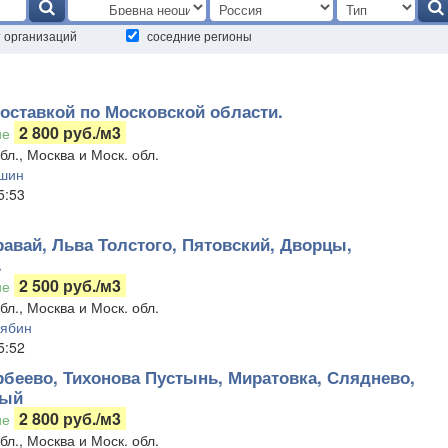
т организаций
соседние регионы
доставкой по Московской области.
2 800 руб./м3
ие
бл., Москва и Моск. обл.
шин
5:53
равай, Льва Толстого, Пятовский, Дворцы,
.
2 500 руб./м3
ие
бл., Москва и Моск. обл.
лябин
5:52
рбеево, Тихонова Пустынь, Миратовка, Сляднево,
ый
2 800 руб./м3
ие
бл., Москва и Моск. обл.