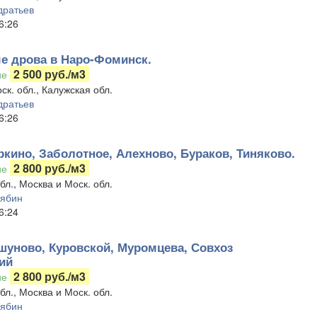
дратьев
6:26
е дрова в Наро-Фоминск.
2 500 руб./м3
ие
ск. обл., Калужская обл.
дратьев
6:26
ркино, Заболотное, Алехново, Бураков, Тиняково.
2 800 руб./м3
ие
бл., Москва и Моск. обл.
лябин
6:24
шуново, Куровской, Муромцева, Совхоз
ий
2 800 руб./м3
ие
бл., Москва и Моск. обл.
лябин