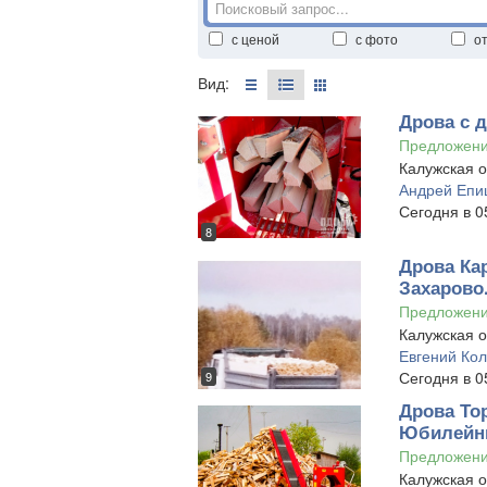
с ценой
с фото
о
Вид:
Дрова с 
Предложен
Калужская о
Андрей Епи
Сегодня в 0
8
Дрова Ка
Захарово
Предложен
Калужская о
Евгений Ко
Сегодня в 0
9
Дрова То
Юбилейн
Предложен
Калужская о