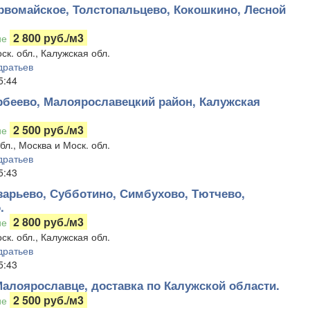
рвомайское, Толстопальцево, Кокошкино, Лесной
2 800 руб./м3
ие
ск. обл., Калужская обл.
дратьев
5:44
рбеево, Малоярославецкий район, Калужская
2 500 руб./м3
ие
бл., Москва и Моск. обл.
дратьев
5:43
зарьево, Субботино, Симбухово, Тютчево,
.
2 800 руб./м3
ие
ск. обл., Калужская обл.
дратьев
5:43
Малоярославце, доставка по Калужской области.
2 500 руб./м3
ие