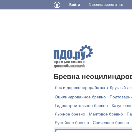
Войти
Зарегистрироваться
Бревна неоцилиндро
Лес и деревопереработка
>
Круглый ле
Оцилиндрованное бревно
Подтоварн
Гидростроительное бревно
Катушечно
Лыжное бревно
Мачтовое бревно
Па
Ружейное бревно
Спичечное бревно