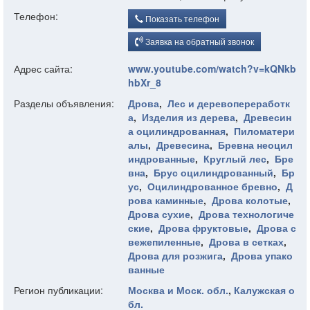
Телефон:
Показать телефон
Заявка на обратный звонок
Адрес сайта:
www.youtube.com/watch?v=kQNkb
hbXr_8
Разделы объявления:
Дрова
,
Лес и деревопереработк
а
,
Изделия из дерева
,
Древесин
а оцилиндрованная
,
Пиломатери
алы
,
Древесина
,
Бревна неоцил
индрованные
,
Круглый лес
,
Бре
вна
,
Брус оцилиндрованный
,
Бр
ус
,
Оцилиндрованное бревно
,
Д
рова каминные
,
Дрова колотые
,
Дрова сухие
,
Дрова технологиче
ские
,
Дрова фруктовые
,
Дрова с
вежепиленные
,
Дрова в сетках
,
Дрова для розжига
,
Дрова упако
ванные
Регион публикации:
Москва и Моск. обл.
,
Калужская о
бл.