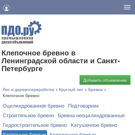
Нав
Клепочное бревно в
Ленинградской области и Санкт-
Петербурге
Добавить объявление
Лес и деревопереработка
>
Круглый лес
>
Бревна
>
Клепочное бревно
Оцилиндрованное бревно
Подтоварник
Строительное бревно
Бревна неоцилиндрованные
Гидростроительное бревно
Катушечное бревно
Клепочное бревно
Колодочное бревно