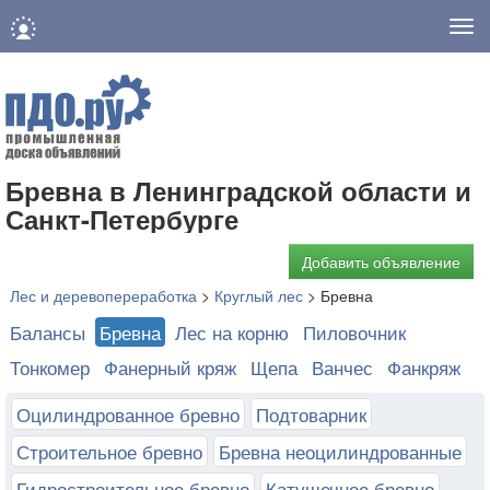
Нав
Бревна в Ленинградской области и
Санкт-Петербурге
Добавить объявление
Лес и деревопереработка
>
Круглый лес
>
Бревна
Балансы
Бревна
Лес на корню
Пиловочник
Тонкомер
Фанерный кряж
Щепа
Ванчес
Фанкряж
Оцилиндрованное бревно
Подтоварник
Строительное бревно
Бревна неоцилиндрованные
Гидростроительное бревно
Катушечное бревно