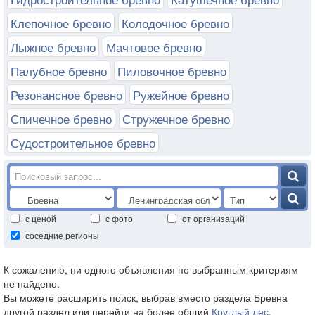
Клепочное бревно
Колодочное бревно
Лыжное бревно
Мачтовое бревно
Палубное бревно
Пиловочное бревно
Резонансное бревно
Ружейное бревно
Спичечное бревно
Стружечное бревно
Судостроительное бревно
с ценой
с фото
от организаций
соседние регионы
К сожалению, ни одного объявления по выбранным критериям
не найдено.
Вы можете расширить поиск, выбрав вместо раздела Бревна
другой раздел или перейти на более общий
Круглый лес
.