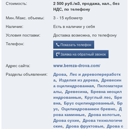
Стоимость:
2 500 руб./м3, продажа, нал., без
НДС, по телефону
Мин./Макс. объемы:
3 - 15 кубометр
Наличие:
Есть в наличии у себя
Условия поставки:
Доставка возможна, по телефону
Телефон:
Показать телефон
Заявка на обратный звонок
Адрес сайта:
www.bereza-drova.com/
Разделы объявления:
Дрова
,
Лес и деревопереработк
а
,
Изделия из дерева
,
Древесин
а оцилиндрованная
,
Пиломатери
алы
,
Древесина
,
Бревна неоцил
индрованные
,
Круглый лес
,
Бре
вна
,
Брус оцилиндрованный
,
Бр
ус
,
Оцилиндрованное бревно
,
Д
рова каминные
,
Дрова колотые
,
Дрова сухие
,
Дрова технологиче
ские
,
Дрова фруктовые
,
Дрова с