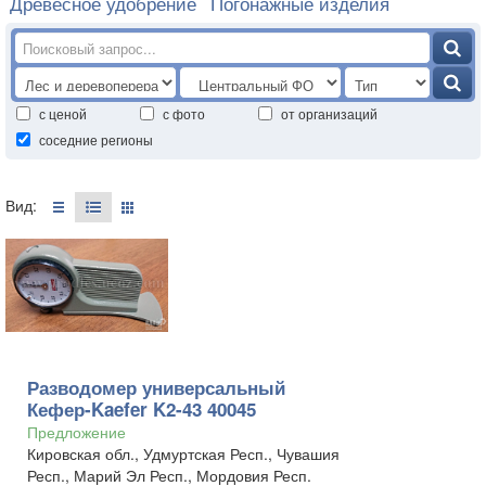
Древесное удобрение
Погонажные изделия
с ценой
с фото
от организаций
соседние регионы
Вид:
Разводомер универсальный
Кефер-Kaefer K2-43 40045
Предложение
Кировская обл., Удмуртская Респ., Чувашия
Респ., Марий Эл Респ., Мордовия Респ.