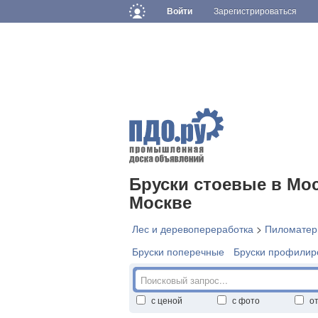
Войти
Зарегистрироваться
Бруски стоевые в Мос
Москве
Лес и деревопереработка
>
Пиломатер
Бруски поперечные
Бруски профилир
с ценой
с фото
о