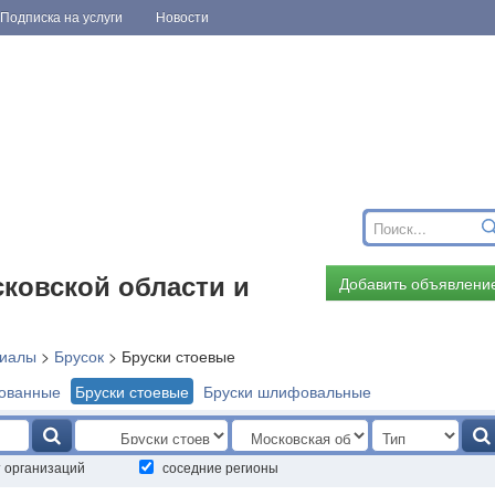
Подписка на услуги
Новости
ковской области и
Добавить объявлени
иалы
>
Брусок
>
Бруски стоевые
ованные
Бруски стоевые
Бруски шлифовальные
т организаций
соседние регионы