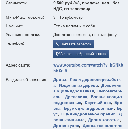
Стоимость:
2 500 руб./м3, продажа, нал., без
НДС, по телефону
Мин./Макс. объемы:
3 - 15 кубометр
Наличие:
Есть в наличии у себя
Условия поставки:
Доставка возможна, по телефону
Телефон:
Показать телефон
Заявка на обратный звонок
Адрес сайта:
www.youtube.com/watch?v=kQNkb
hbXr_8
Разделы объявления:
Дрова
,
Лес и деревопереработк
а
,
Изделия из дерева
,
Древесин
а оцилиндрованная
,
Пиломатери
алы
,
Древесина
,
Бревна неоцил
индрованные
,
Круглый лес
,
Бре
вна
,
Брус оцилиндрованный
,
Бр
ус
,
Оцилиндрованное бревно
,
Д
рова каминные
,
Дрова колотые
,
Дрова сухие
,
Дрова технологиче