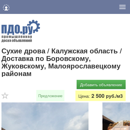
Нав
Сухие дрова / Калужская область /
Доставка по Боровскому,
Жуковскому, Малоярославецкому
районам
Добавить объявление
2 500
руб./м3
Предложение
Цена: