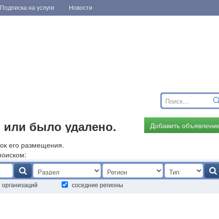
Подписка на услуги
Новости
 или было удалено.
Добавить объявлени
ок его размещения.
поиском:
т организаций
соседние регионы