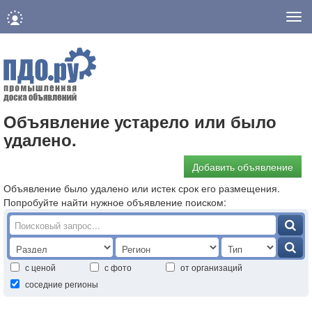
Нав
Объявление устарело или было
удалено.
Добавить объявление
Объявление было удалено или истек срок его размещения.
Попробуйте найти нужное объявление поиском:
с ценой
с фото
от организаций
соседние регионы