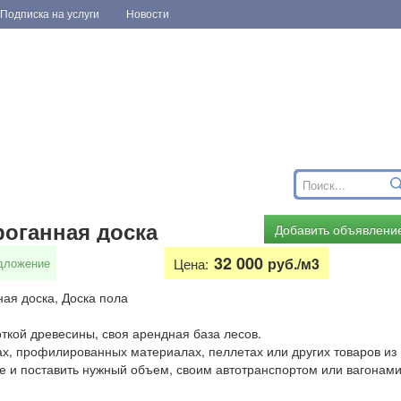
Подписка на услуги
Новости
роганная доска
Добавить объявлени
32 000
руб./м3
дложение
Цена:
ая доска, Доска пола
ткой древесины, своя арендная база лесов.
ах, профилированных материалах, пеллетах или других товаров из
е и поставить нужный объем, своим автотранспортом или вагонами