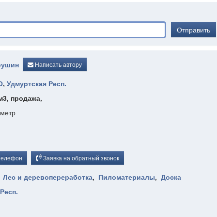
Отправить
рушин
Написать автору
О
,
Удмуртская Респ.
/м3, продажа,
ометр
телефон
Заявка на обратный звонок
,
Лес и деревопереработка
,
Пиломатериалы
,
Доска
Респ.