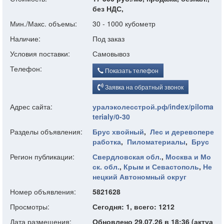
без НДС,
Мин./Макс. объемы:
30 - 1000 кубометр
Наличие:
Под заказ
Условия поставки:
Самовывоз
Телефон:
Показать телефон
Заявка на обратный звонок
Адрес сайта:
уралэколесстрой.рф/index/piloma
terialy/0-30
Разделы объявления:
Брус хвойный
,
Лес и деревопере
работка
,
Пиломатериалы
,
Брус
Регион публикации:
Свердловская обл.
,
Москва и Мо
ск. обл.
,
Крым и Севастополь
,
Не
нецкий Автономный округ
Номер объявления:
5821628
Просмотры:
Сегодня: 1, всего: 1212
Дата размещения:
Обновлено 29.07.26 в 18:36 (актуа